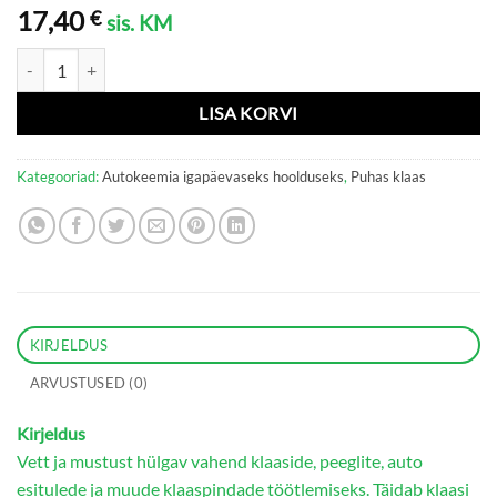
17,40
€
sis. KM
Vihmavastane kaitse klaasi- ja peeglidele"Antirain" (600 ml pudel) kog
LISA KORVI
Kategooriad:
Autokeemia igapäevaseks hoolduseks
,
Puhas klaas
KIRJELDUS
ARVUSTUSED (0)
Kirjeldus
Vett ja mustust hülgav vahend klaaside, peeglite, auto
esitulede ja muude klaaspindade töötlemiseks. Täidab klaasi