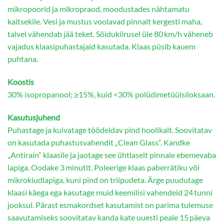
mikropoorid ja mikropraod, moodustades nähtamatu
kaitsekile. Vesi ja mustus voolavad pinnalt kergesti maha,
talvel vähendab jää teket. Sõidukiirusel üle 80 km/h väheneb
vajadus klaasipuhastajaid kasutada. Klaas püsib kauem
puhtana.
Koostis
30% isopropanool; ≥15%, kuid <30% polüdimetüülsiloksaan.
Kasutusjuhend
Puhastage ja kuivatage töödeldav pind hoolikalt. Soovitatav
on kasutada puhastusvahendit „Clean Glass“. Kandke
„Antirain“ klaasile ja jaotage see ühtlaselt pinnale ebemevaba
lapiga. Oodake 3 minutit. Poleerige klaas paberrätiku või
mikrokiudlapiga, kuni pind on triipudeta. Ärge puudutage
klaasi käega ega kasutage muid keemilisi vahendeid 24 tunni
jooksul. Pärast esmakordset kasutamist on parima tulemuse
saavutamiseks soovitatav kanda kate uuesti peale 15 päeva