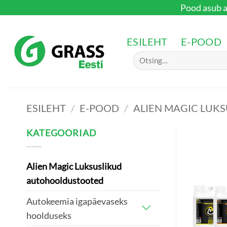
Skip
Pood asub aa
to
content
ESILEHT
E-POOD
Otsi:
ESILEHT
/
E-POOD
/
ALIEN MAGIC LUK
KATEGOORIAD
Alien Magic Luksuslikud
autohooldustooted
Autokeemia igapäevaseks
hoolduseks