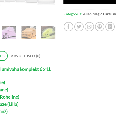
Kategooria:
Alien Magic Luksusl
DUS
ARVUSTUSED (0)
e lumivahu komplekt 6 x 1L
ne)
ane)
Roheline)
ze (Lilla)
anž)