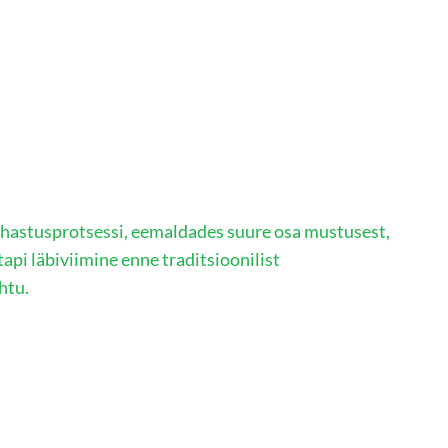
uhastusprotsessi, eemaldades suure osa mustusest,
tapi läbiviimine enne traditsioonilist
htu.