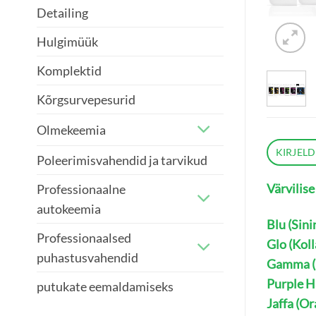
Detailing
Hulgimüük
Komplektid
Kõrgsurvepesurid
Olmekeemia
KIRJEL
Poleerimisvahendid ja tarvikud
Värvilis
Professionaalne
autokeemia
Blu (Sini
Professionaalsed
Glo (Koll
puhastusvahendid
Gamma (
Purple Ha
putukate eemaldamiseks
Jaffa (Or