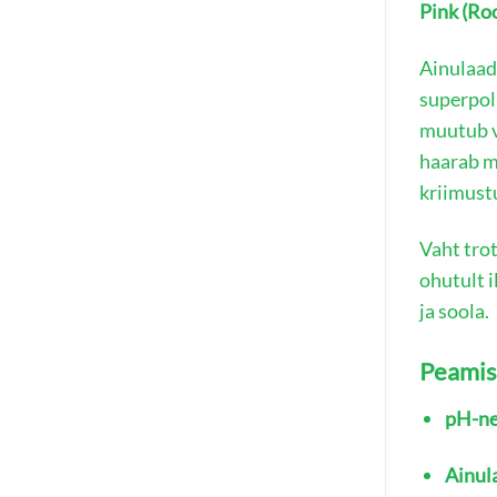
Pink (Ro
Ainulaad
superpol
muutub v
haarab m
kriimustu
Vaht trot
ohutult 
ja soola.
Peamis
pH-ne
Ainul