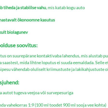
 tiheda ja stabiilse vahu
, mis katab kogu auto
stavalt ökonoomne kasutus
kult biolagunev
olduse soovitus:
tus on suurepärane kontaktivaba lahendus, mis alustab p
ja saastest, mida lihtne loputus ei suuda eemaldada. Selle e
pesu vähendab oluliselt kriimustuste ja lakikahjustuste o
sjuhend:
a autot tugeva veejoa või survepesuriga
nda vahekorras 1:9 (100 ml toodet 900 ml sooja vee kohta)