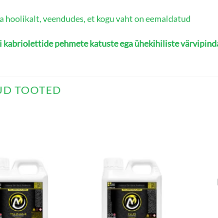
a hoolikalt, veendudes, et kogu vaht on eemaldatud
i kabriolettide pehmete katuste ega ühekihiliste värvipind
UD TOOTED