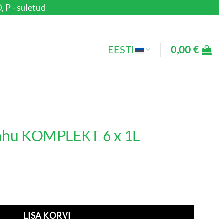
, P - suletud
EESTI
0,00
€
vahu KOMPLEKT 6 x 1L
 6 x 1L kogus
LISA KORVI