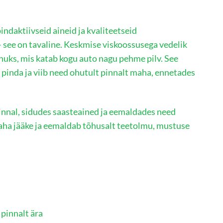
ndaktiivseid aineid ja kvaliteetseid
 see on tavaline. Keskmise viskoossusega vedelik
huks, mis katab kogu auto nagu pehme pilv. See
pinda ja viib need ohutult pinnalt maha, ennetades
 pinnal, sidudes saasteained ja eemaldades need
maha jääke ja eemaldab tõhusalt teetolmu, mustuse
 pinnalt ära