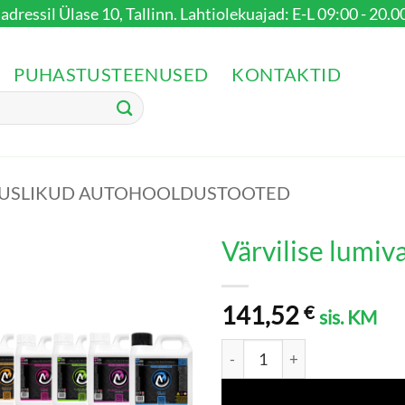
dressil Ülase 10, Tallinn. Lahtiolekuajad: E-L 09:00 - 20.00
PUHASTUSTEENUSED
KONTAKTID
SUSLIKUD AUTOHOOLDUSTOOTED
Värvilise lumi
141,52
€
sis. KM
Värvilise lumivahu KOMPLEKT