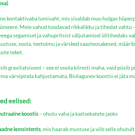
osa)
ne kontaktivaba lumivaht, mis sisaldab muu hulgas hüperpi
ümeere. Meie vahud toodavad rikkalikku ja tihedat vahtu –
eega segamisel ja vahupritsist väljutamisel ülitihedaks va
ustuse, soola, teetolmu ja värsked saasteosakesed, määrib 
ste teket.
sib gravitatsiooni – see ei voola kiiresti maha, vaid püsib
ilma värvipinda kahjustamata. Biolagunev koostis ei jäta 
ed eelised:
utraalne koostis
– ohutu vaha ja kaitsekatete jaoks
aadne konsistents
, mis haarab mustuse ja viib selle ohutult