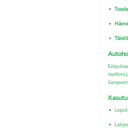
Toodab
Hämma
Täieli
Autoho
Eelpuhas
teefilmi 
šampooni
Kasutu
Loput
Lahje