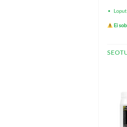
Loput
Ei sob
SEOT