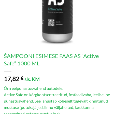
ŠAMPOONI ESIMESE FAAS AS “Active
Safe” 1000 ML
17,82
€
sis. KM
Õrn eelpuhastusvahend autodele.
Active Safe on kõrgkontsentreeritud, fosfaadivaba, leeliseline
puhastusvahend. See lahustab koheselt tugevalt kinnitunud
mustuse (putukajäljed, linnu väljaheited, keskkonna
saasteained, rataste mustus jne).