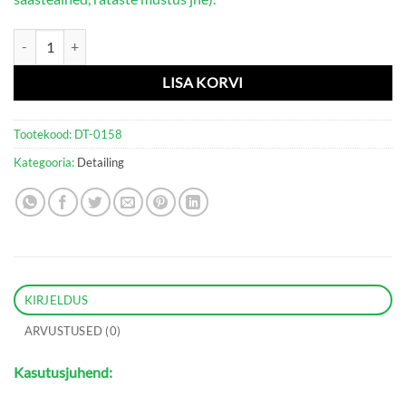
ŠAMPOONI ESIMESE FAAS AS “Active Safe” 1000 ML kogus
LISA KORVI
Tootekood:
DT-0158
Kategooria:
Detailing
KIRJELDUS
ARVUSTUSED (0)
Kasutusjuhend: