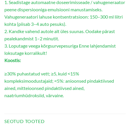
1. Seadistage automaatne doseerimisseade / vahugeneraator
peene dispersiooniga emulsiooni manustamiseks.
Vahugeneraatori lahuse kontsentratsioon: 150–300 ml liitri
kohta (piisab 3–4 auto pesuks).
2. Kandke vahend autole alt üles suunas. Oodake pärast
pealekandmist 1–2 minutit.
3. Loputage veega kõrgsurvepesuriga Enne lahjendamist
loksutage korralikult!
Koostis:
≥30% puhastatud vett; ≥5, kuid ˂15%
kompleksimoodustajaid; ˂5%: anioonsed pindaktiivsed
ained, mitteioonsed pindaktiivsed ained,
naatriumhüdroksiid, värvaine.
SEOTUD TOOTED