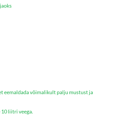
 jaoks
et eemaldada võimalikult palju mustust ja
10 liitri veega.