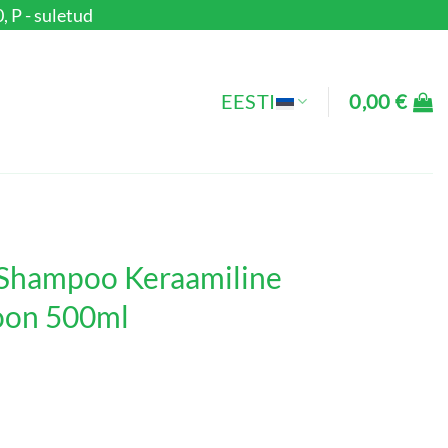
, P - suletud
EESTI
0,00
€
 Shampoo Keraamiline
oon 500ml
amiline käsipesu šampoon 500ml kogus