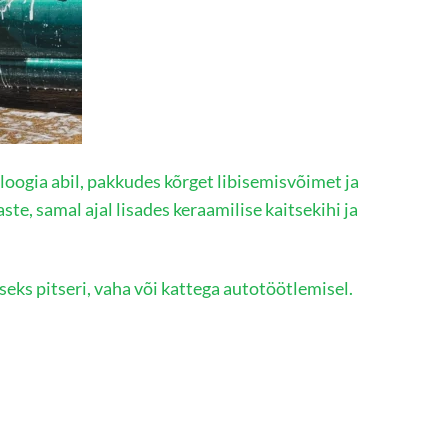
ogia abil, pakkudes kõrget libisemisvõimet ja
, samal ajal lisades keraamilise kaitsekihi ja
eks pitseri, vaha või kattega autotöötlemisel.