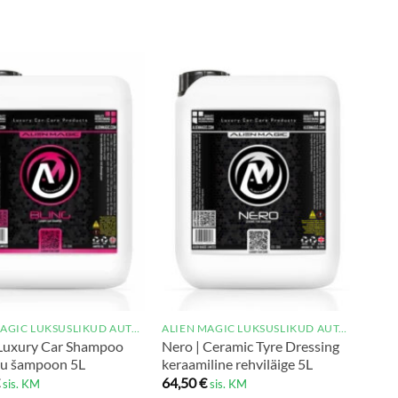
ALIEN MAGIC LUKSUSLIKUD AUTOHOOLDUSTOOTED
ALIEN MAGIC LUKSUSLIKUD AUTOHOOLDUSTOOTED
 Luxury Car Shampoo
Nero | Ceramic Tyre Dressing
su šampoon 5L
keraamiline rehviläige 5L
64,50
€
sis. KM
sis. KM