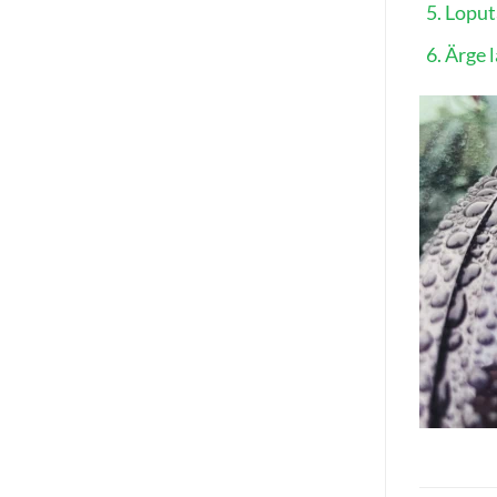
Loput
Ärge l