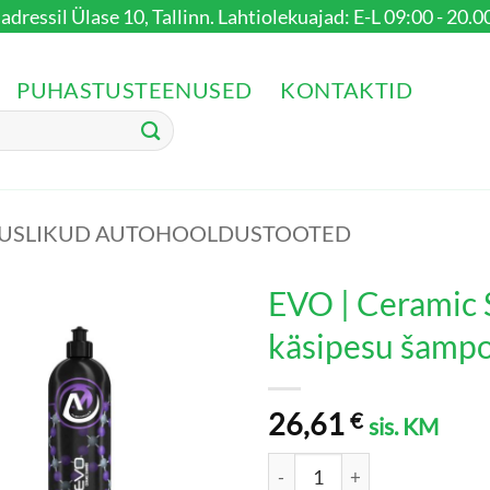
dressil Ülase 10, Tallinn. Lahtiolekuajad: E-L 09:00 - 20.00
PUHASTUSTEENUSED
KONTAKTID
SUSLIKUD AUTOHOOLDUSTOOTED
EVO | Ceramic
käsipesu šamp
26,61
€
sis. KM
EVO | Ceramic Shampoo Kera