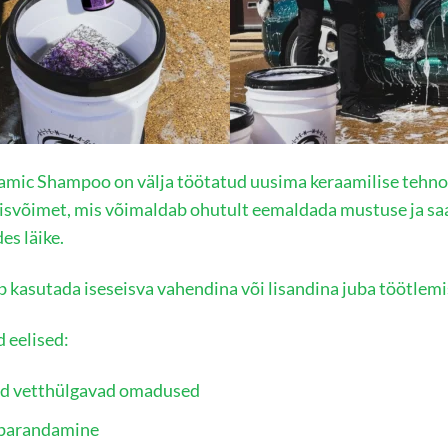
mic Shampoo on välja töötatud uusima keraamilise tehnolo
svõimet, mis võimaldab ohutult eemaldada mustuse ja saaste
es läike.
 kasutada iseseisva vahendina või lisandina juba töötlemis
 eelised:
d vetthülgavad omadused
 parandamine