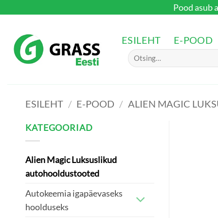
Skip
Pood asub aa
to
content
ESILEHT
E-POOD
Otsi:
ESILEHT
/
E-POOD
/
ALIEN MAGIC LUK
KATEGOORIAD
Alien Magic Luksuslikud
autohooldustooted
Autokeemia igapäevaseks
hoolduseks