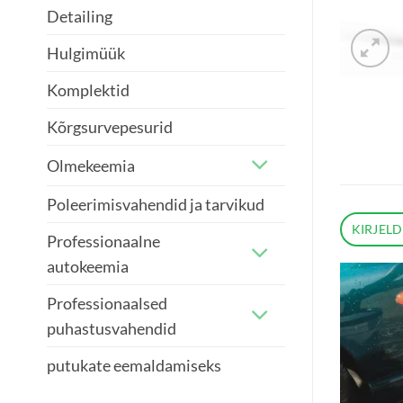
Detailing
Hulgimüük
Komplektid
Kõrgsurvepesurid
Olmekeemia
Poleerimisvahendid ja tarvikud
KIRJEL
Professionaalne
autokeemia
Professionaalsed
puhastusvahendid
putukate eemaldamiseks