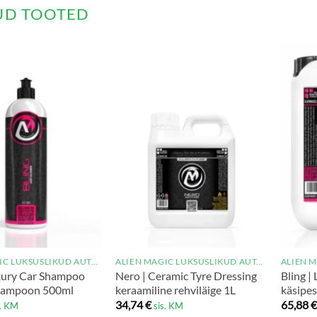
UD TOOTED
ALIEN MAGIC LUKSUSLIKUD AUTOHOOLDUSTOOTED
ALIEN MAGIC LUKSUSLIKUD AUTOHOOLDUSTOOTED
uxury Car Shampoo
Nero | Ceramic Tyre Dressing
Bling |
 šampoon 500ml
keraamiline rehviläige 1L
käsipe
34,74
€
65,88
€
s. KM
sis. KM