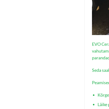
EVO Cera
vahutami
parandad
Seda saab
Peamised
Kõrge
Läike