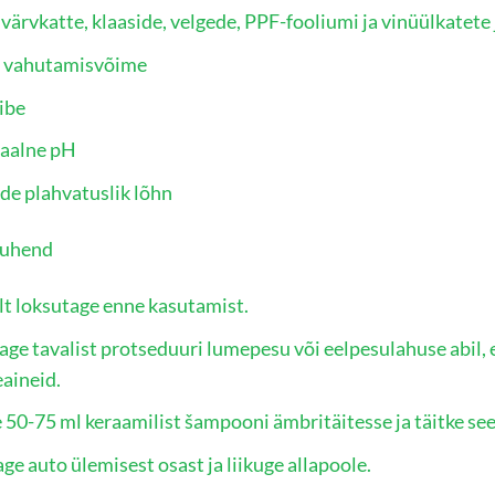
värvkatte, klaaside, velgede, PPF-fooliumi ja vinüülkatete
 vahutamisvõime
ibe
aalne pH
de plahvatuslik lõhn
juhend
lt loksutage enne kasutamist.
ge tavalist protseduuri lumepesu või eelpesulahuse abil, 
eaineid.
 50-75 ml keraamilist šampooni ämbritäitesse ja täitke see 
ge auto ülemisest osast ja liikuge allapoole.