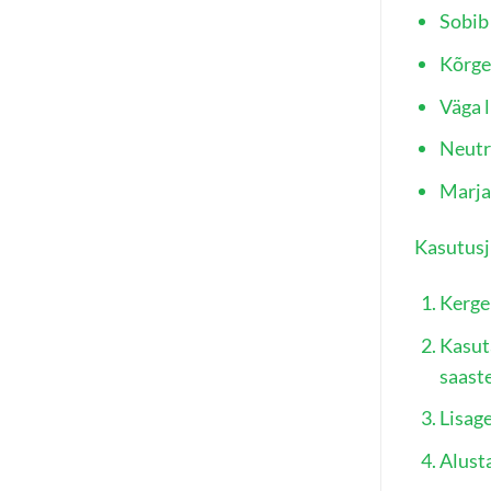
Sobib 
Kõrge
Väga l
Neutr
Marja
Kasutus
Kerge
Kasuta
saast
Lisage
Alusta