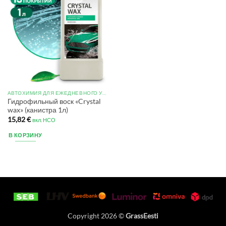
АВТОХИМИЯ ДЛЯ ЕЖЕДНЕВНОГО УХОДА
Гидрофильный воск «Crystal
wax» (канистра 1л)
15,82
€
вкл. НСО
В КОРЗИНУ
Copyright 2026 ©
GrassEesti